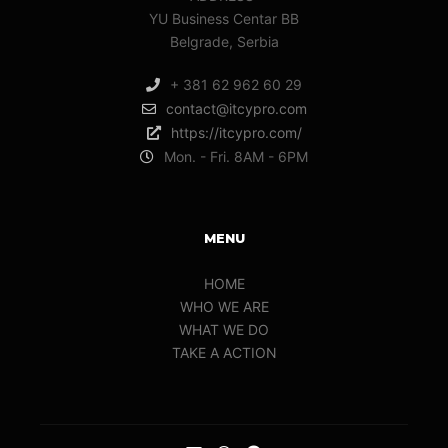
YU Business Centar BB
Belgrade, Serbia
+ 381 62 962 60 29
contact@itcypro.com
https://itcypro.com/
Mon. - Fri. 8AM - 6PM
MENU
HOME
WHO WE ARE
WHAT WE DO
TAKE A ACTION