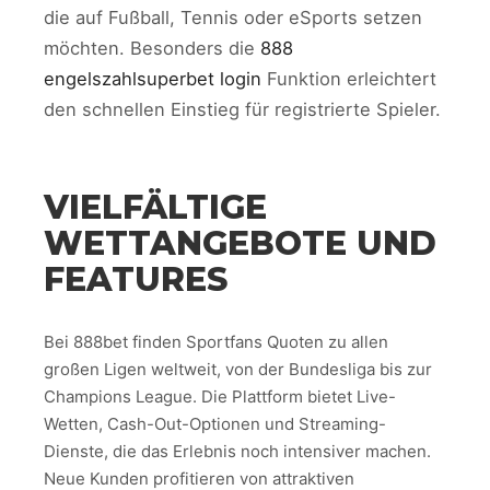
die auf Fußball, Tennis oder eSports setzen
möchten. Besonders die
888
engelszahlsuperbet login
Funktion erleichtert
den schnellen Einstieg für registrierte Spieler.
VIELFÄLTIGE
WETTANGEBOTE UND
FEATURES
Bei 888bet finden Sportfans Quoten zu allen
großen Ligen weltweit, von der Bundesliga bis zur
Champions League. Die Plattform bietet Live-
Wetten, Cash-Out-Optionen und Streaming-
Dienste, die das Erlebnis noch intensiver machen.
Neue Kunden profitieren von attraktiven