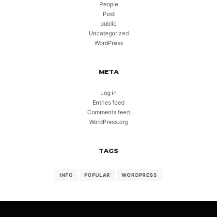
People
Post
public
Uncategorized
WordPress
META
Log in
Entries feed
Comments feed
WordPress.org
TAGS
INFO
POPULAR
WORDPRESS