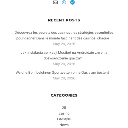
RECENT POSTS
Découvrez les secrets des casinos : les stratégies essentielles
pour gagner Dans le monde fascinant des casinos, chaque
May 20, 2026
Jak instalacja aplikacji Mostbet na Androidzie zmienia
doświadczenie gracza?
May 20, 2026
Welche Boni belohnen Sportwetten ohne Oasis am besten?
May 20, 2026
CATEGORIES
25
casino
Lifestyle
News