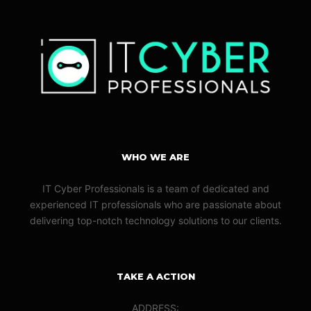
WHO WE ARE
IT Cyber Professionals is a team of dedicated and
experienced IT professionals who are passionate about
delivering top-notch technology solutions to our clients.
TAKE A ACTION
ADDRESS: