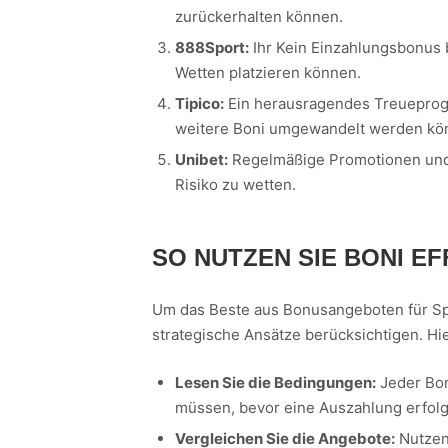
zurückerhalten können.
888Sport:
Ihr Kein Einzahlungsbonus br
Wetten platzieren können.
Tipico:
Ein herausragendes Treueprogra
weitere Boni umgewandelt werden kö
Unibet:
Regelmäßige Promotionen und 
Risiko zu wetten.
SO NUTZEN SIE BONI EF
Um das Beste aus Bonusangeboten für Spo
strategische Ansätze berücksichtigen. Hie
Lesen Sie die Bedingungen:
Jeder Bon
müssen, bevor eine Auszahlung erfolg
Vergleichen Sie die Angebote:
Nutzen 