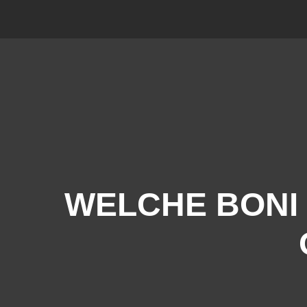
WELCHE BONI