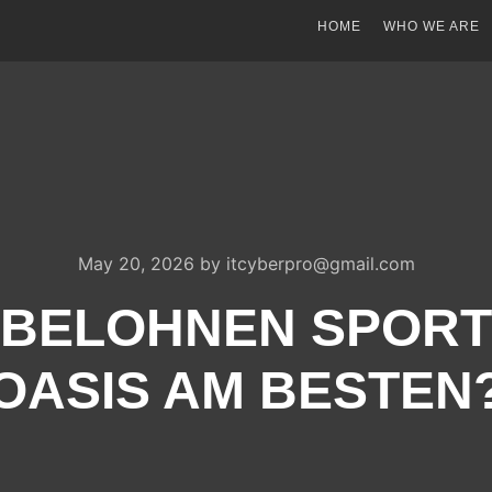
HOME
WHO WE ARE
May 20, 2026
by
itcyberpro@gmail.com
 BELOHNEN SPOR
OASIS AM BESTEN