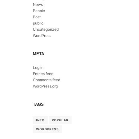
News
People
Post
public
Uncategorized
WordPress
META
Log in
Entries feed
Comments feed
WordPress.org
TAGS
INFO
POPULAR
WORDPRESS