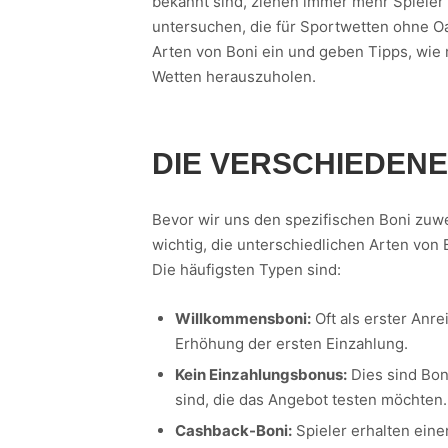
bekannt sind, ziehen immer mehr Spieler
untersuchen, die für Sportwetten ohne O
Arten von Boni ein und geben Tipps, wie
Wetten herauszuholen.
DIE VERSCHIEDENE
Bevor wir uns den spezifischen Boni zuwe
wichtig, die unterschiedlichen Arten von
Die häufigsten Typen sind:
Willkommensboni:
Oft als erster Anre
Erhöhung der ersten Einzahlung.
Kein Einzahlungsbonus:
Dies sind Bon
sind, die das Angebot testen möchten.
Cashback-Boni:
Spieler erhalten einen