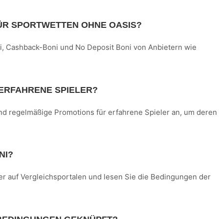
 FÜR SPORTWETTEN OHNE OASIS?
i, Cashback-Boni und No Deposit Boni von Anbietern wie
R ERFAHRENE SPIELER?
und regelmäßige Promotions für erfahrene Spieler an, um deren
NI?
er auf Vergleichsportalen und lesen Sie die Bedingungen der