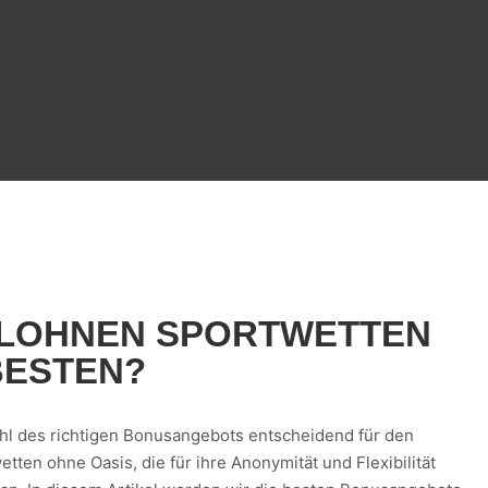
ELOHNEN SPORTWETTEN
BESTEN?
ahl des richtigen Bonusangebots entscheidend für den
tten ohne Oasis, die für ihre Anonymität und Flexibilität