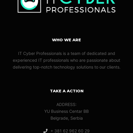
WHO WE ARE
IT Cyber Professionals is a team of dedicated and
experienced IT professionals who are passionate about
delivering top-notch technology solutions to our clients.
TAKE A ACTION
ADDRESS:
YU Business Centar BB
Belgrade, Serbia
+ 381 62 962 60 29