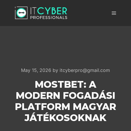
Main m
May 15, 2026
by
itcyberpro@gmail.com
MOSTBET: A
MODERN FOGADÁSI
PLATFORM MAGYAR
JÁTÉKOSOKNAK