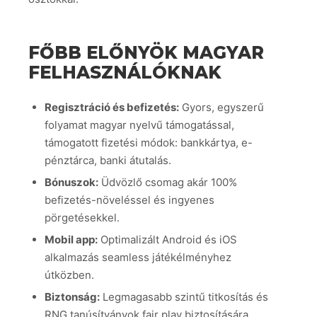
FŐBB ELŐNYÖK MAGYAR
FELHASZNÁLÓKNAK
Regisztráció és befizetés:
Gyors, egyszerű
folyamat magyar nyelvű támogatással,
támogatott fizetési módok: bankkártya, e-
pénztárca, banki átutalás.
Bónuszok:
Üdvözlő csomag akár 100%
befizetés-növeléssel és ingyenes
pörgetésekkel.
Mobil app:
Optimalizált Android és iOS
alkalmazás seamless játékélményhez
útközben.
Biztonság:
Legmagasabb szintű titkosítás és
RNG tanúsítványok fair play biztosítására.