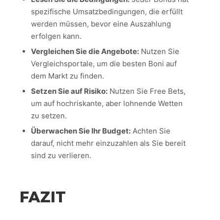
spezifische Umsatzbedingungen, die erfüllt
werden müssen, bevor eine Auszahlung
erfolgen kann.
Vergleichen Sie die Angebote:
Nutzen Sie
Vergleichsportale, um die besten Boni auf
dem Markt zu finden.
Setzen Sie auf Risiko:
Nutzen Sie Free Bets,
um auf hochriskante, aber lohnende Wetten
zu setzen.
Überwachen Sie Ihr Budget:
Achten Sie
darauf, nicht mehr einzuzahlen als Sie bereit
sind zu verlieren.
FAZIT