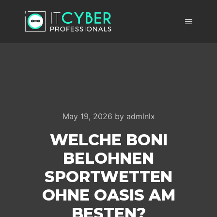
Main m
May 19, 2026
by
admlnlx
WELCHE BONI
BELOHNEN
SPORTWETTEN
OHNE OASIS AM
BESTEN?