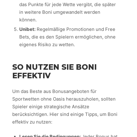
das Punkte für jede Wette vergibt, die später
in weitere Boni umgewandelt werden
können.
Unibet:
Regelmäßige Promotionen und Free
Bets, die es den Spielern ermöglichen, ohne
eigenes Risiko zu wetten.
SO NUTZEN SIE BONI
EFFEKTIV
Um das Beste aus Bonusangeboten für
Sportwetten ohne Oasis herauszuholen, sollten
Spieler einige strategische Ansätze
berücksichtigen. Hier sind einige Tipps, um Boni
effektiv zu nutzen:
Lesen Sie die Bedingungen:
Jeder Bonus hat