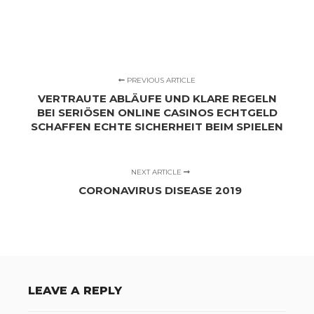
PREVIOUS ARTICLE
VERTRAUTE ABLÄUFE UND KLARE REGELN
BEI SERIÖSEN ONLINE CASINOS ECHTGELD
SCHAFFEN ECHTE SICHERHEIT BEIM SPIELEN
NEXT ARTICLE
CORONAVIRUS DISEASE 2019
LEAVE A REPLY