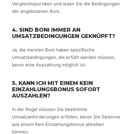
Vergleichsportalen und lesen Sie die Bedingungen
der angebotenen Boni.
4. SIND BONI IMMER AN
UMSATZBEDINGUNGEN GEKNÜPFT?
Ja, die meisten Boni haben spezifische
Umsatzbedingungen, die erfüllt werden müssen,
bevor eine Auszahlung möglich ist.
5. KANN ICH MIT EINEM KEIN
EINZAHLUNGSBONUS SOFORT
AUSZAHLEN?
In der Regel müssen Sie bestimmte
Umsatzanforderungen erfüllen, bevor Sie Gewinne
aus einem Kein Einzahlungsbonus abheben
können.