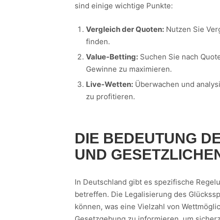
sind einige wichtige Punkte:
Vergleich der Quoten:
Nutzen Sie Verg
finden.
Value-Betting:
Suchen Sie nach Quoten
Gewinne zu maximieren.
Live-Wetten:
Überwachen und analysie
zu profitieren.
DIE BEDEUTUNG D
UND GESETZLICH
In Deutschland gibt es spezifische Regel
betreffen. Die Legalisierung des Glückss
können, was eine Vielzahl von Wettmöglichk
Gesetzgebung zu informieren, um sicherz