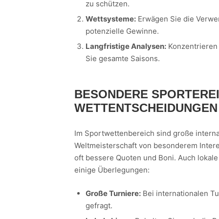
zu schützen.
Wettsysteme:
Erwägen Sie die Verwe
potenzielle Gewinne.
Langfristige Analysen:
Konzentrieren S
Sie gesamte Saisons.
BESONDERE SPORTEREI
WETTENTSCHEIDUNGEN
Im Sportwettenbereich sind große intern
Weltmeisterschaft von besonderem Inter
oft bessere Quoten und Boni. Auch lokale
einige Überlegungen:
Große Turniere:
Bei internationalen T
gefragt.