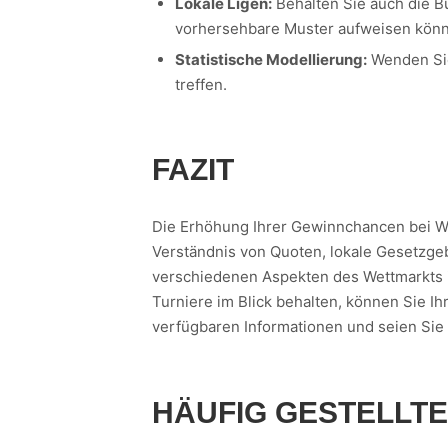
Lokale Ligen:
Behalten Sie auch die B
vorhersehbare Muster aufweisen kön
Statistische Modellierung:
Wenden Sie
treffen.
FAZIT
Die Erhöhung Ihrer Gewinnchancen bei Wet
Verständnis von Quoten, lokale Gesetzgeb
verschiedenen Aspekten des Wettmarkts i
Turniere im Blick behalten, können Sie I
verfügbaren Informationen und seien Sie s
HÄUFIG GESTELLTE