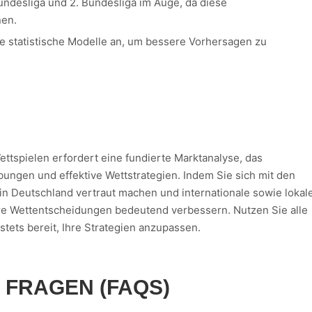
undesliga und 2. Bundesliga im Auge, da diese
nen.
 statistische Modelle an, um bessere Vorhersagen zu
tspielen erfordert eine fundierte Marktanalyse, das
ungen und effektive Wettstrategien. Indem Sie sich mit den
n Deutschland vertraut machen und internationale sowie lokal
hre Wettentscheidungen bedeutend verbessern. Nutzen Sie alle
tets bereit, Ihre Strategien anzupassen.
 FRAGEN (FAQS)