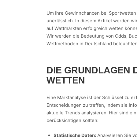
Um Ihre Gewinnchancen bei Sportwetten er
unerlässlich. In diesem Artikel werden wi
auf Wettmärkten erfolgreich wetten könn
Wir werden die Bedeutung von Odds, Buc
Wettmethoden in Deutschland beleuchten
DIE GRUNDLAGEN 
WETTEN
Eine Marktanalyse ist der Schlüssel zu er
Entscheidungen zu treffen, indem sie In
aktuelle Trends analysieren. Hier sind ei
berücksichtigen sollten:
Statistische Daten:
Analysieren Sie v