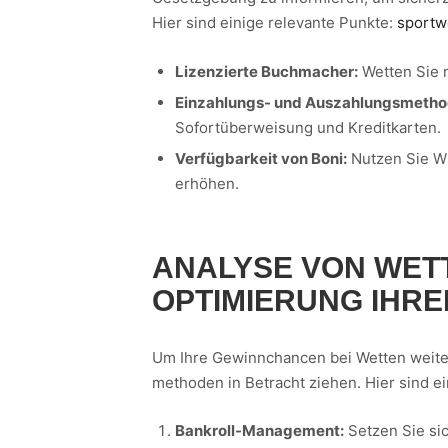
Hier sind einige relevante Punkte:
sportw
Lizenzierte Buchmacher:
Wetten Sie n
Einzahlungs- und Auszahlungsmetho
Sofortüberweisung und Kreditkarten.
Verfügbarkeit von Boni:
Nutzen Sie Wi
erhöhen.
ANALYSE VON WETT
OPTIMIERUNG IHR
Um Ihre Gewinnchancen bei Wetten weiter
methoden in Betracht ziehen. Hier sind ei
Bankroll-Management:
Setzen Sie sic