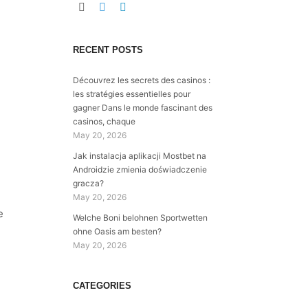
RECENT POSTS
Découvrez les secrets des casinos :
les stratégies essentielles pour
gagner Dans le monde fascinant des
casinos, chaque
May 20, 2026
Jak instalacja aplikacji Mostbet na
Androidzie zmienia doświadczenie
gracza?
May 20, 2026
e
Welche Boni belohnen Sportwetten
ohne Oasis am besten?
May 20, 2026
CATEGORIES