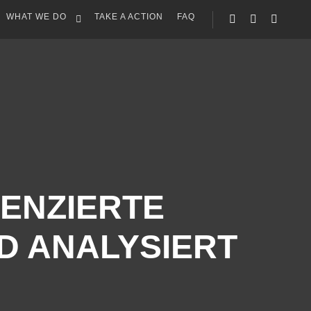
WHAT WE DO
TAKE A ACTION
FAQ
ZENZIERTE
D ANALYSIERT