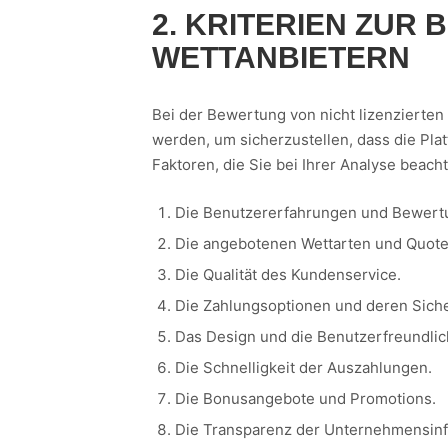
2. KRITERIEN ZUR
WETTANBIETERN
Bei der Bewertung von nicht lizenzierten 
werden, um sicherzustellen, dass die Plat
Faktoren, die Sie bei Ihrer Analyse beacht
Die Benutzererfahrungen und Bewertu
Die angebotenen Wettarten und Quote
Die Qualität des Kundenservice.
Die Zahlungsoptionen und deren Siche
Das Design und die Benutzerfreundlic
Die Schnelligkeit der Auszahlungen.
Die Bonusangebote und Promotions.
Die Transparenz der Unternehmensinf