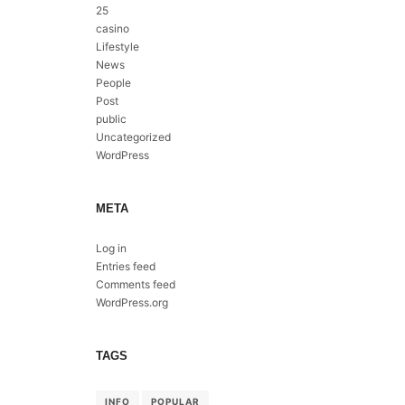
25
casino
Lifestyle
News
People
Post
public
Uncategorized
WordPress
META
Log in
Entries feed
Comments feed
WordPress.org
TAGS
INFO
POPULAR