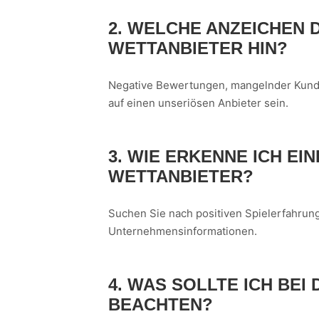
2. WELCHE ANZEICHEN 
WETTANBIETER HIN?
Negative Bewertungen, mangelnder Kund
auf einen unseriösen Anbieter sein.
3. WIE ERKENNE ICH E
WETTANBIETER?
Suchen Sie nach positiven Spielerfahru
Unternehmensinformationen.
4. WAS SOLLTE ICH BEI
BEACHTEN?