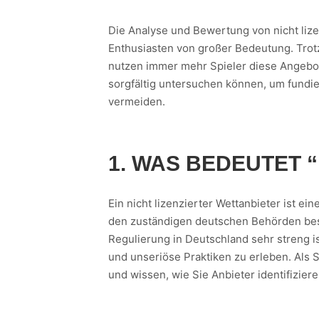
Die Analyse und Bewertung von nicht lize
Enthusiasten von großer Bedeutung. Trotz
nutzen immer mehr Spieler diese Angebote
sorgfältig untersuchen können, um fundi
vermeiden.
1. WAS BEDEUTET “
Ein nicht lizenzierter Wettanbieter ist ei
den zuständigen deutschen Behörden besi
Regulierung in Deutschland sehr streng is
und unseriöse Praktiken zu erleben. Als S
und wissen, wie Sie Anbieter identifiziere