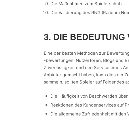
Die Maßnahmen zum Spielerschutz.
Die Validierung des RNG (Random Num
3. DIE BEDEUTUNG
Eine der besten Methoden zur Bewertung 
-bewertungen. Nutzerforen, Blogs und Bew
Zuverlässigkeit und den Service eines An
Anbieter gemacht haben, kann dies ein Z
sammeln, sollten Spieler auf Folgendes a
Die Häufigkeit von Beschwerden über
Reaktionen des Kundenservices auf P
Die allgemeine Zufriedenheit mit den 