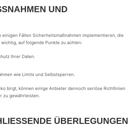
SSNAHMEN UND L
in einigen Fällen Sicherheitsmaßnahmen implementieren, die
wichtig, auf folgende Punkte zu achten:
utz Ihrer Daten.
hmen wie Limits und Selbstsperren.
ko birgt, können einige Anbieter dennoch seriöse Richtlinien
r zu gewährleisten.
CHLIESSENDE ÜBERLEGUNGEN