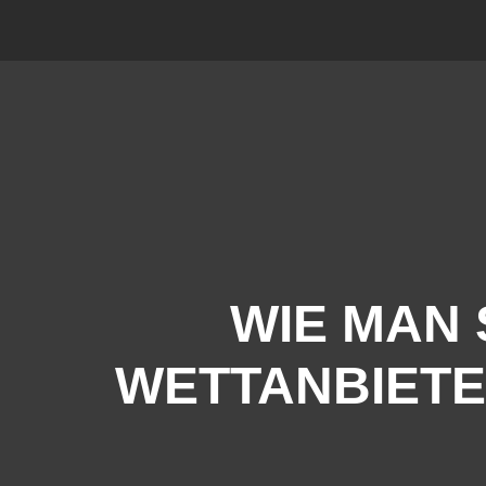
WIE MAN 
WETTANBIETE